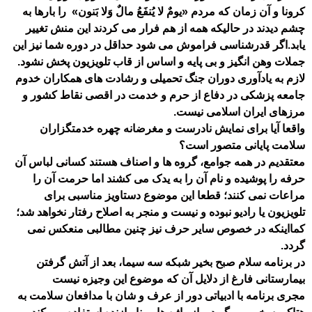
کرونا و آن زمان که مردم «یومٌ لا یُنفَعُ مالٌ وَلا بَنون» را بارها به
چشم دیدند در حالیکه همه از هم فرار می کردند این منش تغییر
یابد.اگر قدرشناسی فراموش می شود حداقل در دوره شما نیز این
جملات وهن انگیز و بی پایه و اساس از قاب تلویزیون پخش نشود.
لازم به یادآوری دوران جنگ تحمیلی و رشادت های همکاران خدوم
جامعه پزشکی در دفاع از حرم و خدمت در اقصی نقاط کشور و
مرزهای ایران اسلامی نیست.
واقعا آیا برای نمایش نادرست و مغرضانه چهره خدمتگزاران
سلامت پایانی متصور است؟
معتقدیم در همه جوامع، گروه ها و اصناف هستند کسانی لباس آن
حرفه را پوشیده و نام آن را به یدک می کشند اما حرمت آن را
مراعات نمی کنند؛ قطعا این موضوع دستاویز مناسبی برای
تلویزیون یا رادیو نبوده و نیست و منجر به اصلاح رفتار نخواهد شد؛
کمااینکه در خصوص سایر حرف نیز چنین مطالبی منعکس نمی
گردد.
در برنامه سلام صبح بخیر شبکه سه سیما، بعد از آتش گرفتن
بیمارستانی فارغ از دلایل آن که موضوع این وجیزه نیست
مجری برنامه با ادبیاتی دور از عرف و شان با مدافعان سلامت به