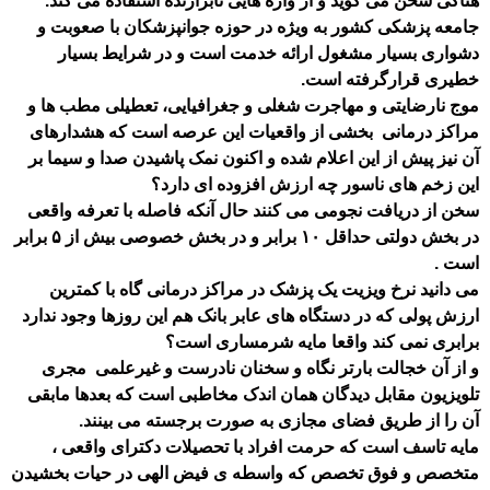
هتاکی سخن می گوید و از واژه هایی نابرازنده استفاده می کند.
جامعه پزشکی کشور به ویژه در حوزه جوانپزشکان با صعوبت و
دشواری بسیار مشغول ارائه خدمت است و در شرایط بسیار
خطیری قرارگرفته است.
موج نارضایتی و مهاجرت شغلی و جغرافیایی، تعطیلی مطب ها و
مراکز درمانی بخشی از واقعیات این عرصه است که هشدارهای
آن نیز پیش از این اعلام شده و اکنون نمک پاشیدن صدا و سیما بر
این زخم های ناسور چه ارزش افزوده ای دارد؟
سخن از دریافت نجومی می کنند حال آنکه فاصله با تعرفه واقعی
در بخش دولتی حداقل ۱۰ برابر و در بخش خصوصی بیش از ۵ برابر
است .
می دانید نرخ ویزیت یک پزشک در مراکز درمانی گاه با کمترین
ارزش پولی که در دستگاه های عابر بانک هم این روزها وجود ندارد
برابری نمی کند واقعا مایه شرمساری است؟
و از آن خجالت بارتر نگاه و سخنان نادرست و غیرعلمی مجری
تلویزیون مقابل دیدگان همان اندک مخاطبی است که بعدها مابقی
آن را از طریق فضای مجازی به صورت برجسته می بینند.
مایه تاسف است که حرمت افراد با تحصیلات دکترای واقعی ،
متخصص و فوق تخصص که واسطه ی فیض الهی در حیات بخشیدن