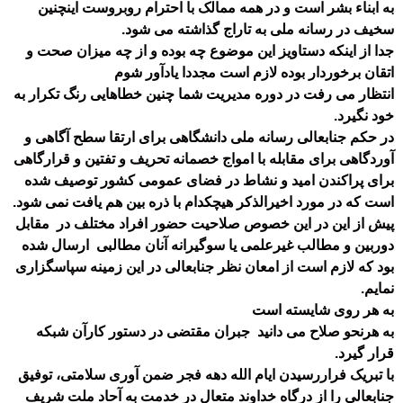
به ابناء بشر است و در همه ممالک با احترام روبروست اینچنین
سخیف در رسانه ملی به تاراج گذاشته می شود.
جدا از اینکه دستاویز این موضوع چه بوده و از چه میزان صحت و
اتقان برخوردار بوده لازم است مجددا یادآور شوم
انتظار می رفت در دوره مدیریت شما چنین خطاهایی رنگ تکرار به
خود نگیرد.
در حکم جنابعالی رسانه ملی دانشگاهی برای ارتقا سطح آگاهی و
آوردگاهی برای مقابله با امواج خصمانه تحریف و تفتین و قرارگاهی
برای پراکندن امید و نشاط در فضای عمومی کشور توصیف شده
است که در مورد اخیرالذکر هیچکدام با ذره بین هم یافت نمی شود.
پیش از این در این خصوص صلاحیت حضور افراد مختلف در مقابل
دوربین و مطالب غیرعلمی یا سوگیرانه آنان مطالبی ارسال شده
بود که لازم است از امعان نظر جنابعالی در این زمینه سپاسگزاری
نمایم.
به هر روی شایسته است
به هرنحو صلاح می دانید جبران مقتضی در دستور کارآن شبکه
قرار گیرد.
با تبریک فراررسیدن ایام الله دهه فجر ضمن آوری سلامتی، توفیق
جنابعالی را از درگاه خداوند متعال در خدمت به آحاد ملت شریف